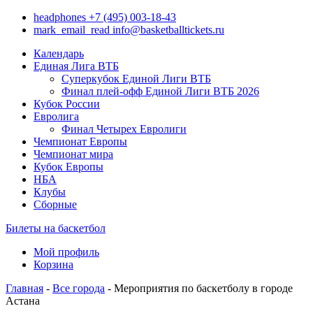
headphones
+7 (495) 003-18-43
mark_email_read
info@basketballtickets.ru
Календарь
Единая Лига ВТБ
Суперкубок Единой Лиги ВТБ
Финал плей-офф Единой Лиги ВТБ 2026
Кубок России
Евролига
Финал Четырех Евролиги
Чемпионат Европы
Чемпионат мира
Кубок Европы
НБА
Клубы
Сборные
Билеты на баскетбол
Мой профиль
Корзина
Главная
-
Все города
- Мероприятия по баскетболу в городе
Астана