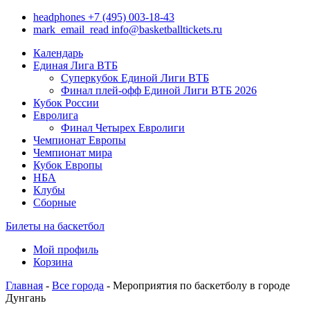
headphones
+7 (495) 003-18-43
mark_email_read
info@basketballtickets.ru
Календарь
Единая Лига ВТБ
Суперкубок Единой Лиги ВТБ
Финал плей-офф Единой Лиги ВТБ 2026
Кубок России
Евролига
Финал Четырех Евролиги
Чемпионат Европы
Чемпионат мира
Кубок Европы
НБА
Клубы
Сборные
Билеты на баскетбол
Мой профиль
Корзина
Главная
-
Все города
- Мероприятия по баскетболу в городе
Дунгань