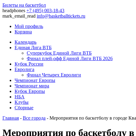
Билеты на баскетбол
headphones
+7 (495) 003-18-43
mark_email_read
info@basketballtickets.ru
Мой профиль
Корзина
Календарь
Единая Лига ВТБ
Суперкубок Единой Лиги ВТБ
Финал плей-офф Единой Лиги ВТБ 2026
Кубок России
Евролига
Финал Четырех Евролиги
Чемпионат Европы
Чемпионат мира
Кубок Европы
НБА
Клубы
Сборные
Главная
-
Все города
- Мероприятия по баскетболу в городе Кв
Мероприятия по баскетболу в