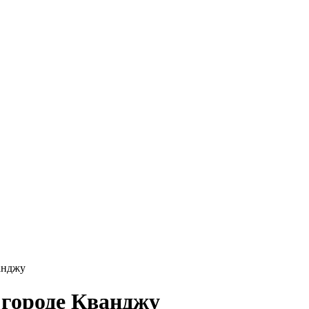
анджу
 городе Кванджу