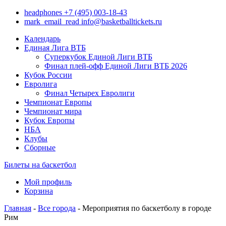
headphones
+7 (495) 003-18-43
mark_email_read
info@basketballtickets.ru
Календарь
Единая Лига ВТБ
Суперкубок Единой Лиги ВТБ
Финал плей-офф Единой Лиги ВТБ 2026
Кубок России
Евролига
Финал Четырех Евролиги
Чемпионат Европы
Чемпионат мира
Кубок Европы
НБА
Клубы
Сборные
Билеты на баскетбол
Мой профиль
Корзина
Главная
-
Все города
- Мероприятия по баскетболу в городе
Рим