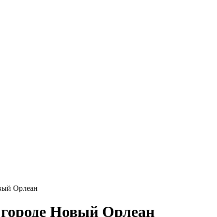
овый Орлеан
 городе Новый Орлеан