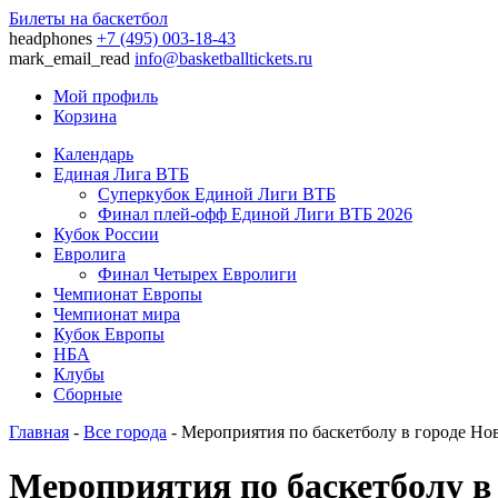
Билеты на баскетбол
headphones
+7 (495) 003-18-43
mark_email_read
info@basketballtickets.ru
Мой профиль
Корзина
Календарь
Единая Лига ВТБ
Суперкубок Единой Лиги ВТБ
Финал плей-офф Единой Лиги ВТБ 2026
Кубок России
Евролига
Финал Четырех Евролиги
Чемпионат Европы
Чемпионат мира
Кубок Европы
НБА
Клубы
Сборные
Главная
-
Все города
- Мероприятия по баскетболу в городе Н
Мероприятия по баскетболу в