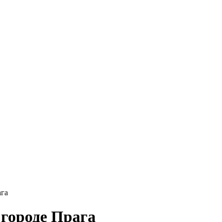
ага
 городе Прага