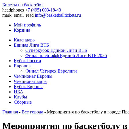
Билеты на баскетбол
headphones
+7 (495) 003-18-43
mark_email_read
info@basketballtickets.ru
Мой профиль
Корзина
Календарь
Единая Лига ВТБ
Суперкубок Единой Лиги ВТБ
Финал плей-офф Единой Лиги ВТБ 2026
Кубок России
Евролига
Финал Четырех Евролиги
Чемпионат Европы
Чемпионат мира
Кубок Европы
НБА
Клубы
Сборные
Главная
-
Все города
- Мероприятия по баскетболу в городе Пр
Мероприятия по баскетболу в