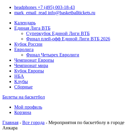
headphones
+7 (495) 003-18-43
mark_email_read
info@basketballtickets.ru
Календарь
Единая Лига ВТБ
Суперкубок Единой Лиги ВТБ
Финал плей-офф Единой Лиги ВТБ 2026
Кубок России
Евролига
Финал Четырех Евролиги
Чемпионат Европы
Чемпионат мира
Кубок Европы
НБА
Клубы
Сборные
Билеты на баскетбол
Мой профиль
Корзина
Главная
-
Все города
- Мероприятия по баскетболу в городе
Анкара