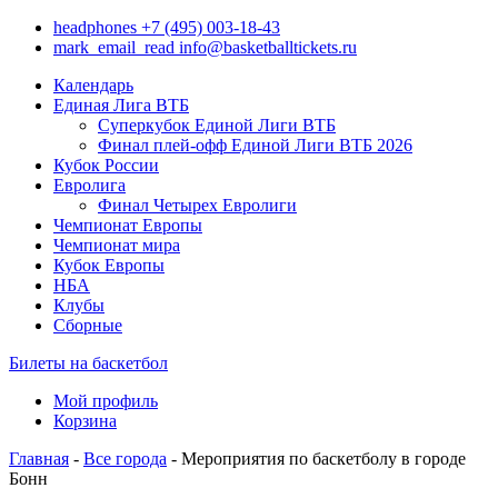
headphones
+7 (495) 003-18-43
mark_email_read
info@basketballtickets.ru
Календарь
Единая Лига ВТБ
Суперкубок Единой Лиги ВТБ
Финал плей-офф Единой Лиги ВТБ 2026
Кубок России
Евролига
Финал Четырех Евролиги
Чемпионат Европы
Чемпионат мира
Кубок Европы
НБА
Клубы
Сборные
Билеты на баскетбол
Мой профиль
Корзина
Главная
-
Все города
- Мероприятия по баскетболу в городе
Бонн