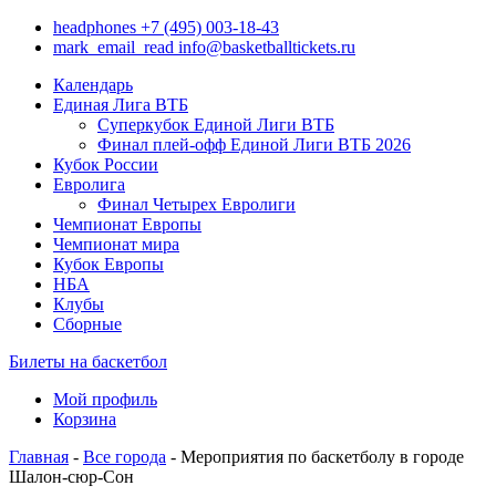
headphones
+7 (495) 003-18-43
mark_email_read
info@basketballtickets.ru
Календарь
Единая Лига ВТБ
Суперкубок Единой Лиги ВТБ
Финал плей-офф Единой Лиги ВТБ 2026
Кубок России
Евролига
Финал Четырех Евролиги
Чемпионат Европы
Чемпионат мира
Кубок Европы
НБА
Клубы
Сборные
Билеты на баскетбол
Мой профиль
Корзина
Главная
-
Все города
- Мероприятия по баскетболу в городе
Шалон-сюр-Сон