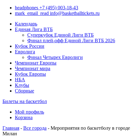
headphones
+7 (495) 003-18-43
mark_email_read
info@basketballtickets.ru
Календарь
Единая Лига ВТБ
Суперкубок Единой Лиги ВТБ
Финал плей-офф Единой Лиги ВТБ 2026
Кубок России
Евролига
Финал Четырех Евролиги
Чемпионат Европы
Чемпионат мира
Кубок Европы
НБА
Клубы
Сборные
Билеты на баскетбол
Мой профиль
Корзина
Главная
-
Все города
- Мероприятия по баскетболу в городе
Милан