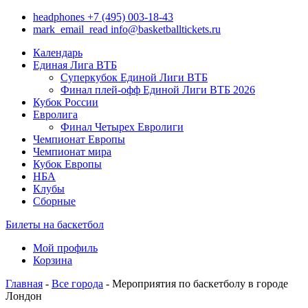
headphones
+7 (495) 003-18-43
mark_email_read
info@basketballtickets.ru
Календарь
Единая Лига ВТБ
Суперкубок Единой Лиги ВТБ
Финал плей-офф Единой Лиги ВТБ 2026
Кубок России
Евролига
Финал Четырех Евролиги
Чемпионат Европы
Чемпионат мира
Кубок Европы
НБА
Клубы
Сборные
Билеты на баскетбол
Мой профиль
Корзина
Главная
-
Все города
- Мероприятия по баскетболу в городе
Лондон