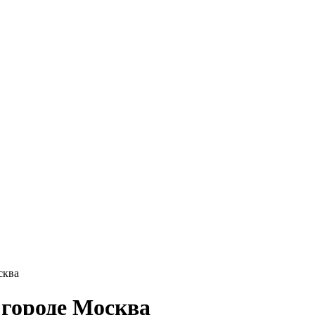
сква
 городе Москва