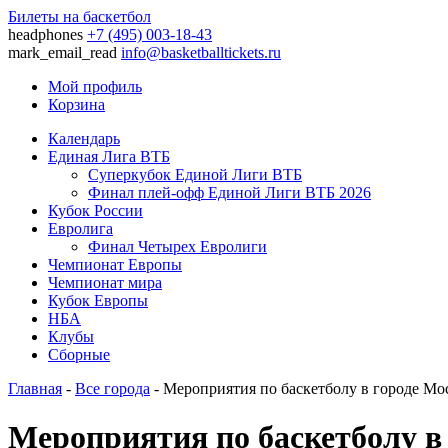
Билеты на баскетбол
headphones
+7 (495) 003-18-43
mark_email_read
info@basketballtickets.ru
Мой профиль
Корзина
Календарь
Единая Лига ВТБ
Суперкубок Единой Лиги ВТБ
Финал плей-офф Единой Лиги ВТБ 2026
Кубок России
Евролига
Финал Четырех Евролиги
Чемпионат Европы
Чемпионат мира
Кубок Европы
НБА
Клубы
Сборные
Главная
-
Все города
- Мероприятия по баскетболу в городе Мо
Мероприятия по баскетболу в