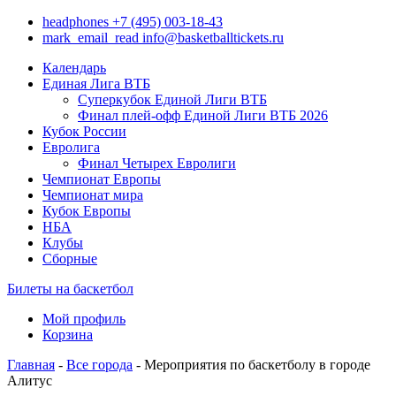
headphones
+7 (495) 003-18-43
mark_email_read
info@basketballtickets.ru
Календарь
Единая Лига ВТБ
Суперкубок Единой Лиги ВТБ
Финал плей-офф Единой Лиги ВТБ 2026
Кубок России
Евролига
Финал Четырех Евролиги
Чемпионат Европы
Чемпионат мира
Кубок Европы
НБА
Клубы
Сборные
Билеты на баскетбол
Мой профиль
Корзина
Главная
-
Все города
- Мероприятия по баскетболу в городе
Алитус