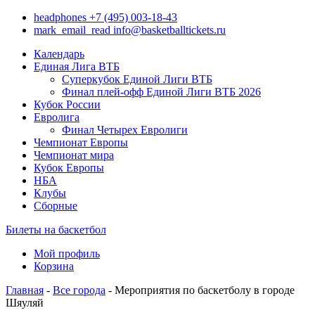
headphones
+7 (495) 003-18-43
mark_email_read
info@basketballtickets.ru
Календарь
Единая Лига ВТБ
Суперкубок Единой Лиги ВТБ
Финал плей-офф Единой Лиги ВТБ 2026
Кубок России
Евролига
Финал Четырех Евролиги
Чемпионат Европы
Чемпионат мира
Кубок Европы
НБА
Клубы
Сборные
Билеты на баскетбол
Мой профиль
Корзина
Главная
-
Все города
- Мероприятия по баскетболу в городе
Шяуляй