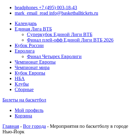
headphones
+7 (495) 003-18-43
mark_email_read
info@basketballtickets.ru
Календарь
Единая Лига ВТБ
Суперкубок Единой Лиги ВТБ
Финал плей-офф Единой Лиги ВТБ 2026
Кубок России
Евролига
Финал Четырех Евролиги
Чемпионат Европы
Чемпионат мира
Кубок Европы
НБА
Клубы
Сборные
Билеты на баскетбол
Мой профиль
Корзина
Главная
-
Все города
- Мероприятия по баскетболу в городе
Нью-Йорк