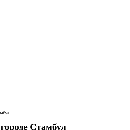
амбул
 городе Стамбул