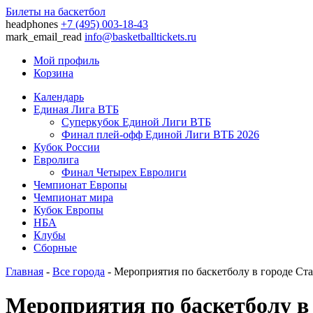
Билеты на баскетбол
headphones
+7 (495) 003-18-43
mark_email_read
info@basketballtickets.ru
Мой профиль
Корзина
Календарь
Единая Лига ВТБ
Суперкубок Единой Лиги ВТБ
Финал плей-офф Единой Лиги ВТБ 2026
Кубок России
Евролига
Финал Четырех Евролиги
Чемпионат Европы
Чемпионат мира
Кубок Европы
НБА
Клубы
Сборные
Главная
-
Все города
- Мероприятия по баскетболу в городе Ст
Мероприятия по баскетболу в