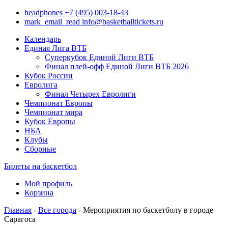
headphones
+7 (495) 003-18-43
mark_email_read
info@basketballtickets.ru
Календарь
Единая Лига ВТБ
Суперкубок Единой Лиги ВТБ
Финал плей-офф Единой Лиги ВТБ 2026
Кубок России
Евролига
Финал Четырех Евролиги
Чемпионат Европы
Чемпионат мира
Кубок Европы
НБА
Клубы
Сборные
Билеты на баскетбол
Мой профиль
Корзина
Главная
-
Все города
- Мероприятия по баскетболу в городе
Сарагоса