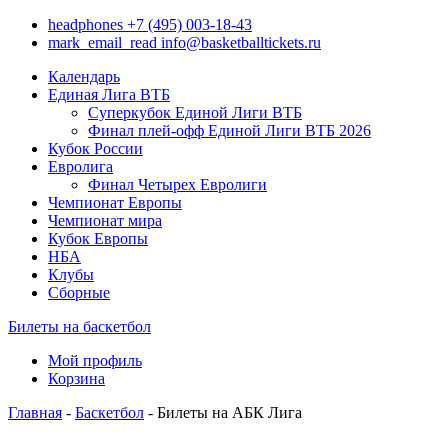
headphones
+7 (495) 003-18-43
mark_email_read
info@basketballtickets.ru
Календарь
Единая Лига ВТБ
Суперкубок Единой Лиги ВТБ
Финал плей-офф Единой Лиги ВТБ 2026
Кубок России
Евролига
Финал Четырех Евролиги
Чемпионат Европы
Чемпионат мира
Кубок Европы
НБА
Клубы
Сборные
Билеты на баскетбол
Мой профиль
Корзина
Главная
-
Баскетбол
- Билеты на АБК Лига