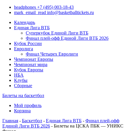
headphones
+7 (495) 003-18-43
mark_email_read
info@basketballtickets.ru
Календарь
Единая Лига ВТБ
Суперкубок Единой Лиги ВТБ
Финал плей-офф Единой Лиги ВТБ 2026
Кубок России
Евролига
Финал Четырех Евролиги
Чемпионат Европы
Чемпионат мира
Кубок Европы
НБА
Клубы
Сборные
Билеты на баскетбол
Мой профиль
Корзина
Главная
-
Баскетбол
-
Единая Лига ВТБ
-
Финал плей-офф
Единой Лиги ВТБ 2026
- Билеты на ЦСКА ПБК — УНИКС