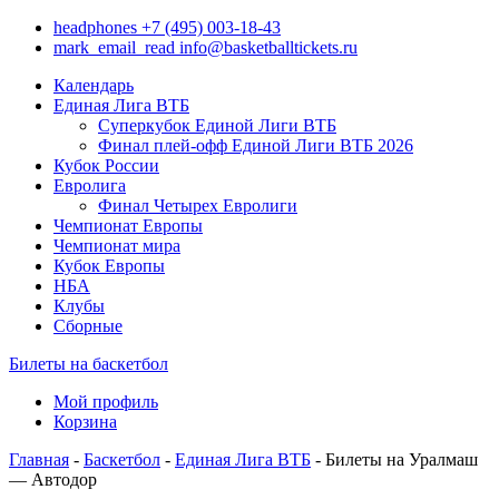
headphones
+7 (495) 003-18-43
mark_email_read
info@basketballtickets.ru
Календарь
Единая Лига ВТБ
Суперкубок Единой Лиги ВТБ
Финал плей-офф Единой Лиги ВТБ 2026
Кубок России
Евролига
Финал Четырех Евролиги
Чемпионат Европы
Чемпионат мира
Кубок Европы
НБА
Клубы
Сборные
Билеты на баскетбол
Мой профиль
Корзина
Главная
-
Баскетбол
-
Единая Лига ВТБ
- Билеты на Уралмаш
— Автодор