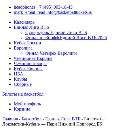
headphones
+7 (495) 003-18-43
mark_email_read
info@basketballtickets.ru
Календарь
Единая Лига ВТБ
Суперкубок Единой Лиги ВТБ
Финал плей-офф Единой Лиги ВТБ 2026
Кубок России
Евролига
Финал Четырех Евролиги
Чемпионат Европы
Чемпионат мира
Кубок Европы
НБА
Клубы
Сборные
Билеты на баскетбол
Мой профиль
Корзина
Главная
-
Баскетбол
-
Единая Лига ВТБ
- Билеты на
Локомотив-Кубань — Пари Нижний Новгород БК