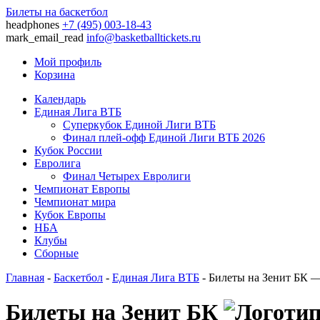
Билеты на баскетбол
headphones
+7 (495) 003-18-43
mark_email_read
info@basketballtickets.ru
Мой профиль
Корзина
Календарь
Единая Лига ВТБ
Суперкубок Единой Лиги ВТБ
Финал плей-офф Единой Лиги ВТБ 2026
Кубок России
Евролига
Финал Четырех Евролиги
Чемпионат Европы
Чемпионат мира
Кубок Европы
НБА
Клубы
Сборные
Главная
-
Баскетбол
-
Единая Лига ВТБ
- Билеты на Зенит БК
Билеты на Зенит БК