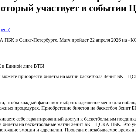
Ц
рена)
А ПБК в Санкт-Петербурге. Матч пройдет 22 апреля 2026 на «
 в Единой лиге ВТБ!
 можете приобрести билеты на матчи баскетбола Зенит БК – Ц
та, чтобы каждый фанат мог выбрать идеальное место для набл
сложных процедурах. Приобретение билетов на баскетбол Зенит
чиваете себе гарантированный доступ к баскетбольным поединка
билеты на баскетбольные матчи Зенит БК – ЦСКА ПБК. Это уни
о настоящие эмоции и адреналин. Проведите незабываемое время 