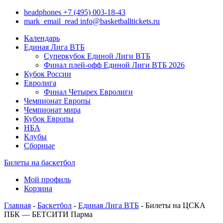
headphones
+7 (495) 003-18-43
mark_email_read
info@basketballtickets.ru
Календарь
Единая Лига ВТБ
Суперкубок Единой Лиги ВТБ
Финал плей-офф Единой Лиги ВТБ 2026
Кубок России
Евролига
Финал Четырех Евролиги
Чемпионат Европы
Чемпионат мира
Кубок Европы
НБА
Клубы
Сборные
Билеты на баскетбол
Мой профиль
Корзина
Главная
-
Баскетбол
-
Единая Лига ВТБ
- Билеты на ЦСКА
ПБК — БЕТСИТИ Парма