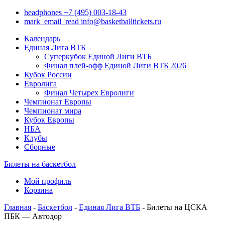
headphones
+7 (495) 003-18-43
mark_email_read
info@basketballtickets.ru
Календарь
Единая Лига ВТБ
Суперкубок Единой Лиги ВТБ
Финал плей-офф Единой Лиги ВТБ 2026
Кубок России
Евролига
Финал Четырех Евролиги
Чемпионат Европы
Чемпионат мира
Кубок Европы
НБА
Клубы
Сборные
Билеты на баскетбол
Мой профиль
Корзина
Главная
-
Баскетбол
-
Единая Лига ВТБ
- Билеты на ЦСКА
ПБК — Автодор