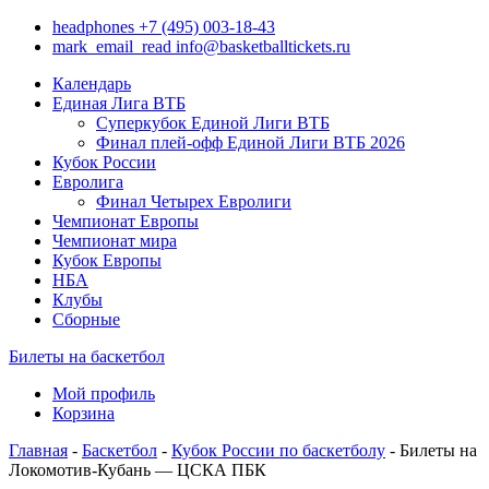
headphones
+7 (495) 003-18-43
mark_email_read
info@basketballtickets.ru
Календарь
Единая Лига ВТБ
Суперкубок Единой Лиги ВТБ
Финал плей-офф Единой Лиги ВТБ 2026
Кубок России
Евролига
Финал Четырех Евролиги
Чемпионат Европы
Чемпионат мира
Кубок Европы
НБА
Клубы
Сборные
Билеты на баскетбол
Мой профиль
Корзина
Главная
-
Баскетбол
-
Кубок России по баскетболу
- Билеты на
Локомотив-Кубань — ЦСКА ПБК