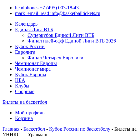
headphones
+7 (495) 003-18-43
mark_email_read
info@basketballtickets.ru
Календарь
Единая Лига ВТБ
Суперкубок Единой Лиги ВТБ
Финал плей-офф Единой Лиги ВТБ 2026
Кубок России
Евролига
Финал Четырех Евролиги
Чемпионат Европы
Чемпионат мира
Кубок Европы
НБА
Клубы
Сборные
Билеты на баскетбол
Мой профиль
Корзина
Главная
-
Баскетбол
-
Кубок России по баскетболу
- Билеты на
УНИКС — Уралмаш