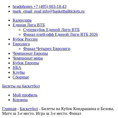
headphones
+7 (495) 003-18-43
mark_email_read
info@basketballtickets.ru
Календарь
Единая Лига ВТБ
Суперкубок Единой Лиги ВТБ
Финал плей-офф Единой Лиги ВТБ 2026
Кубок России
Евролига
Финал Четырех Евролиги
Чемпионат Европы
Чемпионат мира
Кубок Европы
НБА
Клубы
Сборные
Билеты на баскетбол
Мой профиль
Корзина
Главная
-
Баскетбол
- Билеты на Кубок Кондрашина и Белова,
Матч за 3-е место. Игра за 3-е место. Финал